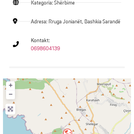
Kategoria: Shërbime
Adresa:
Rruga Jonianët, Bashkia Sarandë
Kontakt:
0698604139
+
−