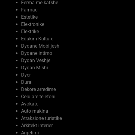
Farmaci
Estetike
Elektronike
Elektrike
Edukim Kulturë
Dyqane Mobiljesh
Dyqane intimo
Dyqan Veshje
Dyqan Mishi
Dyer
Dural
Dekore arredime
Celulare telefoni
Avokate
Auto makina
Atraksione turistike
Arkitekt interier
Argëtimi