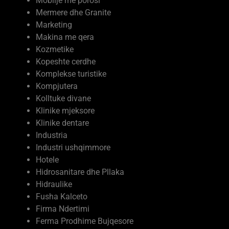
Mermere dhe Granite
Marketing
Makina me qera
Kozmetike
Kopeshte cerdhe
Komplekse turistike
Kompjutera
Kolltuke divane
Klinike mjeksore
Klinike dentare
Industria
Industri ushqimmore
Hotele
Hidrosanitare dhe Pllaka
Hidraulike
Fusha Kalceto
Firma Ndertimi
Ferma Prodhime Bujqesore
Ferma me kafshe