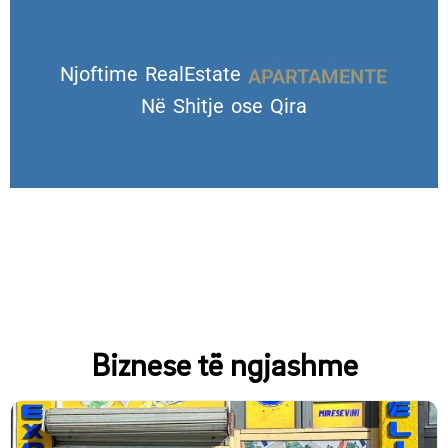
Njoftime RealEstate
VILA DHE TROJE
Në Shitje ose Qira
Biznese të ngjashme