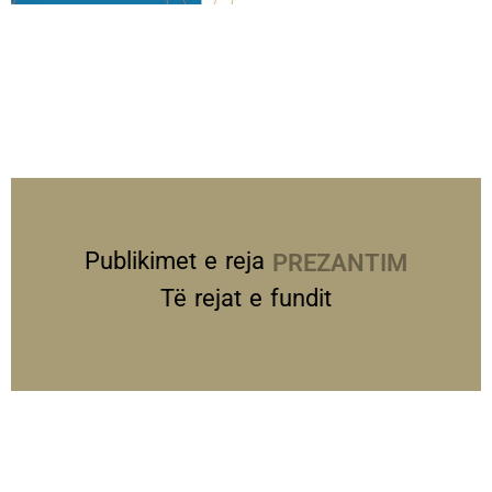
Publikimet e reja
PREZANTIME
Të rejat e fundit