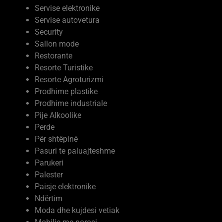
Servise autovetura
Security
Sallon mode
Restorante
Resorte Turistike
Resorte Agroturizmi
Prodhime plastike
Prodhime industriale
Pije Alkoolike
Perde
Për shtëpinë
Pasuri te paluajteshme
Parukeri
Palester
Paisje elektronike
Ndërtim
Moda dhe kujdesi vetiak
Mobilje me porosi