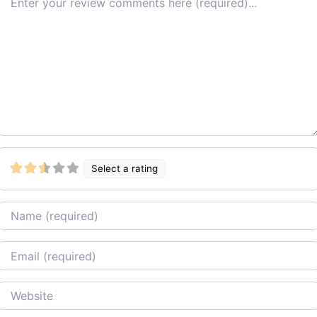
Select a rating
Name
Email
Website