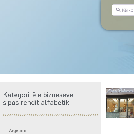
Kërko për.
Kategoritë e bizneseve
sipas rendit alfabetik
Argëtimi