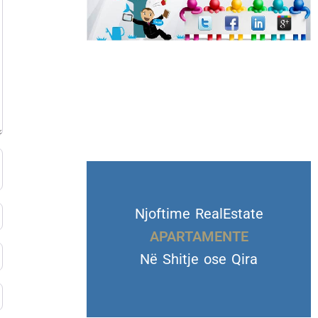
Njoftime RealEstate
VILA DHE TROJE
APARTAMENTE
Në Shitje ose Qira