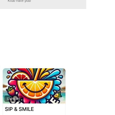
Klub nate pub
Favorite
Ushqimi
SIP & SMILE