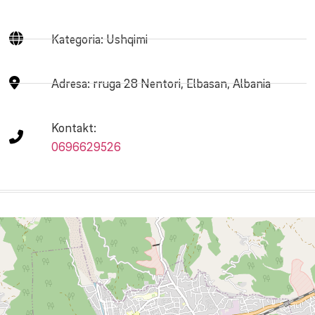
Kategoria: Ushqimi
Adresa:
rruga 28 Nentori, Elbasan, Albania
Kontakt:
0696629526