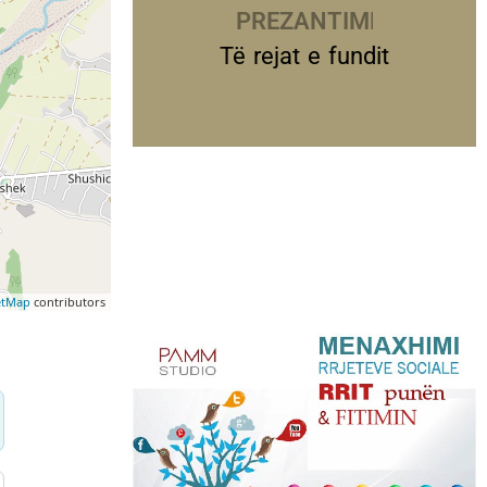
PREZANTIME
Të rejat e fundit
etMap
contributors