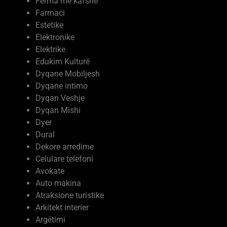
Farmaci
Estetike
Elektronike
Elektrike
Edukim Kulturë
Dyqane Mobiljesh
Dyqane intimo
Dyqan Veshje
Dyqan Mishi
Dyer
Dural
Dekore arredime
Celulare telefoni
Avokate
Auto makina
Atraksione turistike
Arkitekt interier
Argëtimi