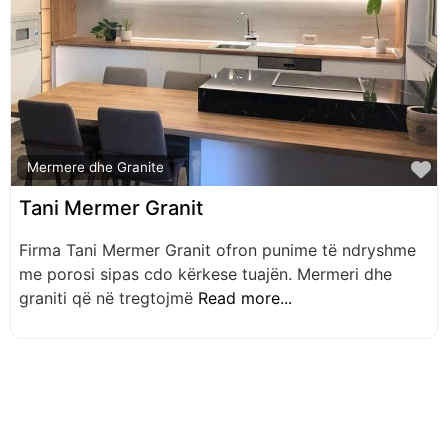
F
Mermere dhe Granite
Tani Mermer Granit
Firma Tani Mermer Granit ofron punime të ndryshme
me porosi sipas cdo kërkese tuajën. Mermeri dhe
graniti që në tregtojmë
Read more...