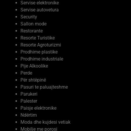
Servise autovetura
Security
Sallon mode
Restorante
Resorte Turistike
Resorte Agroturizmi
Prodhime plastike
Prodhime industriale
Pije Alkoolike
Perde
Për shtëpinë
Pasuri te paluajteshme
Parukeri
Palester
Paisje elektronike
Ndërtim
Moda dhe kujdesi vetiak
Mobilje me porosi
Mermere dhe Granite