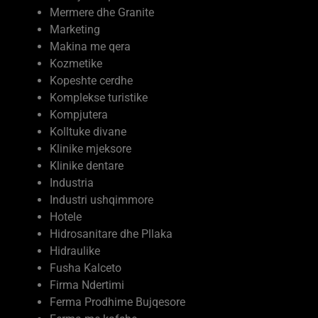
Marketing
Makina me qera
Kozmetike
Kopeshte cerdhe
Komplekse turistike
Kompjutera
Kolltuke divane
Klinike mjeksore
Klinike dentare
Industria
Industri ushqimmore
Hotele
Hidrosanitare dhe Pllaka
Hidraulike
Fusha Kalceto
Firma Ndertimi
Ferma Prodhime Bujqesore
Ferma me kafshe