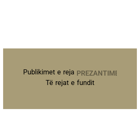
Publikimet e reja
PREZANTIME
Të rejat e fundit