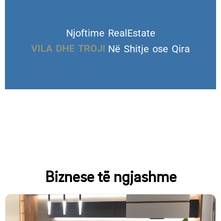
Njoftime RealEstate
VILA DHE TROJE
Në Shitje ose Qira
Biznese të ngjashme