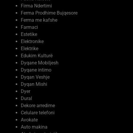
Ferma me kafshe
Farmaci
Estetike
Elektronike
Elektrike
Edukim Kulturë
Dyqane Mobiljesh
Dyqane intimo
Dyqan Veshje
Dyqan Mishi
Dyer
Dural
Dekore arredime
Celulare telefoni
Avokate
Auto makina
Atraksione turistike
Arkitekt interier
Argëtimi