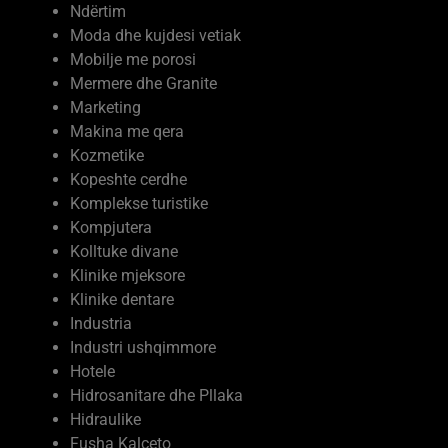
Mobilje me porosi
Mermere dhe Granite
Marketing
Makina me qera
Kozmetike
Kopeshte cerdhe
Komplekse turistike
Kompjutera
Kolltuke divane
Klinike mjeksore
Klinike dentare
Industria
Industri ushqimmore
Hotele
Hidrosanitare dhe Pllaka
Hidraulike
Fusha Kalceto
Firma Ndertimi
Ferma Prodhime Bujqesore