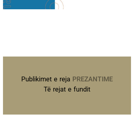
Publikimet e reja
PREZANTIME
Të rejat e fundit