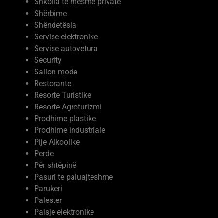
Servise elektronike
Servise autovetura
Security
Sallon mode
Restorante
Resorte Turistike
Resorte Agroturizmi
Prodhime plastike
Prodhime industriale
Pije Alkoolike
Perde
Për shtëpinë
Pasuri te paluajteshme
Parukeri
Palester
Paisje elektronike
Ndërtim
Moda dhe kujdesi vetiak