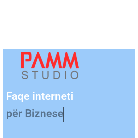
Faqe interneti
për Biznese
POROSIT FAQEN TUAJ TANI