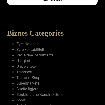
Biznes Categories
Zyre Noteriale
Zyre kontabiliteti
Vegla dhe instrumenta
Ushqimi
Universitete
Transporti
Tobacco Shop
Supermarkete
Studio ligjore
Struktura dhe Konstruksione
Sporti
Shkolla te mesme private
Shërbime
Shëndetësia