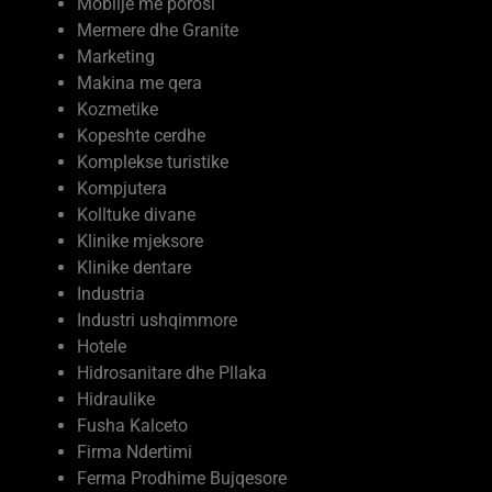
Ndërtim
Moda dhe kujdesi vetiak
Mobilje me porosi
Mermere dhe Granite
Marketing
Makina me qera
Kozmetike
Kopeshte cerdhe
Komplekse turistike
Kompjutera
Kolltuke divane
Klinike mjeksore
Klinike dentare
Industria
Industri ushqimmore
Hotele
Hidrosanitare dhe Pllaka
Hidraulike
Fusha Kalceto