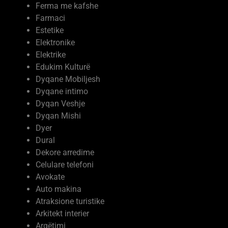
Firma Ndertimi
Ferma Prodhime Bujqesore
Ferma me kafshe
Farmaci
Estetike
Elektronike
Elektrike
Edukim Kulturë
Dyqane Mobiljesh
Dyqane intimo
Dyqan Veshje
Dyqan Mishi
Dyer
Dural
Dekore arredime
Celulare telefoni
Avokate
Auto makina