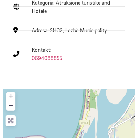
Kategoria: Atraksione turistike and
Hotele
Adresa:
SH32, Lezhë Municipality
Kontakt:
0694088855
+
−