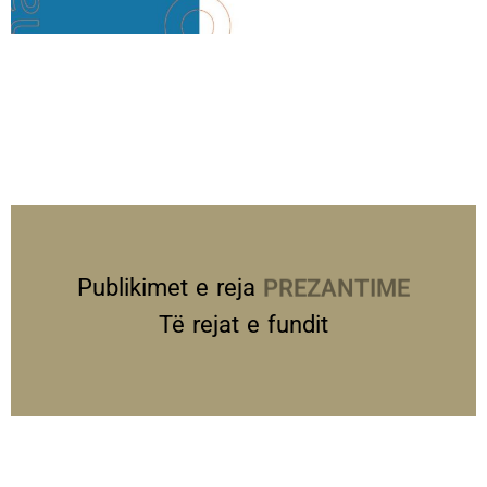
Publikimet e reja
PREZANTIME
Të rejat e fundit