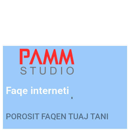
Faqe interneti
për Produkte