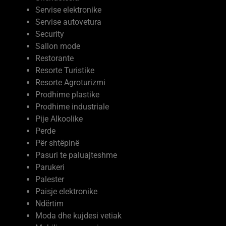
Shkolla te mesme private
Shërbime
Shëndetësia
Servise elektronike
Servise autovetura
Security
Sallon mode
Restorante
Resorte Turistike
Resorte Agroturizmi
Prodhime plastike
Prodhime industriale
Pije Alkoolike
Perde
Për shtëpinë
Pasuri te paluajteshme
Parukeri
Palester
Paisje elektronike