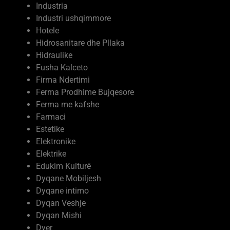
Hotele
Hidrosanitare dhe Pllaka
Hidraulike
Fusha Kalceto
Firma Ndertimi
Ferma Prodhime Bujqesore
Ferma me kafshe
Farmaci
Estetike
Elektronike
Elektrike
Edukim Kulturë
Dyqane Mobiljesh
Dyqane intimo
Dyqan Veshje
Dyqan Mishi
Dyer
Dural
Dekore arredime