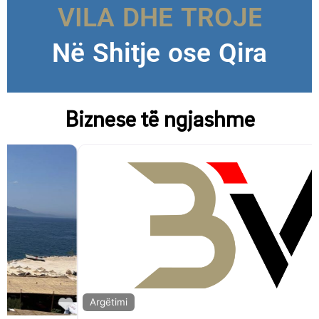
VILA DHE TROJE
Në Shitje ose Qira
Biznese të ngjashme
F
Argëtimi