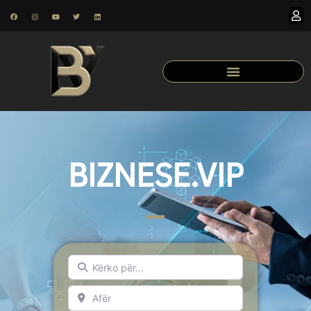
BIZNESE.VIP
Kërko për...
Afër