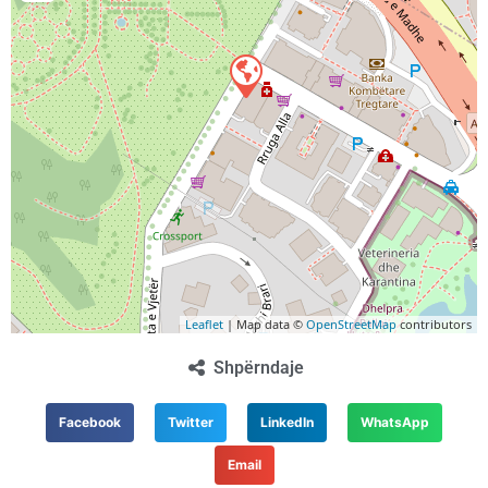
Leaflet
| Map data ©
OpenStreetMap
contributors
Shpërndaje
Facebook
Twitter
LinkedIn
WhatsApp
Email