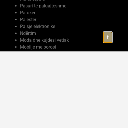
Pasuri te paluajteshme
Parukeri
Palester
Paisje elektronike
Ndërtim
Moda dhe kujdesi vetiak
Mobilje me porosi
Mermere dhe Granite
Marketing
Makina me qera
Kozmetike
Kopeshte cerdhe
Komplekse turistike
Kompjutera
Kolltuke divane
Klinike mjeksore
Klinike dentare
Industria