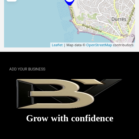
Leaflet
| Map data ©
OpenStreetMap
contributors
ADD YOUR BUSINESS
Grow with confidence