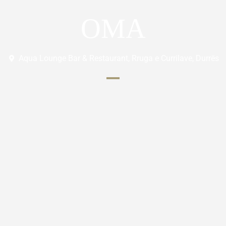
OMA
Aqua Lounge Bar & Restaurant, Rruga e Currilave, Durrës