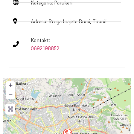
Kategoria: Parukeri
Adresa:
Rruga Inajete Dumi, Tiranë
Kontakt:
0692198852
+
−