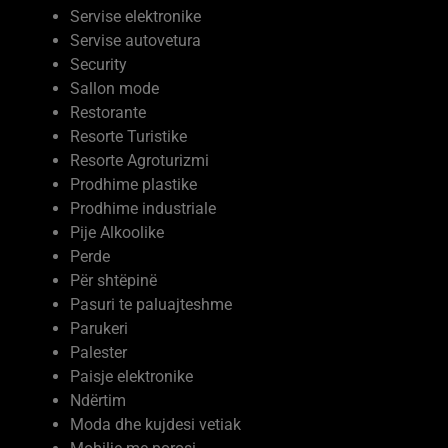
Servise autovetura
Security
Sallon mode
Restorante
Resorte Turistike
Resorte Agroturizmi
Prodhime plastike
Prodhime industriale
Pije Alkoolike
Perde
Për shtëpinë
Pasuri te paluajteshme
Parukeri
Palester
Paisje elektronike
Ndërtim
Moda dhe kujdesi vetiak
Mobilje me porosi