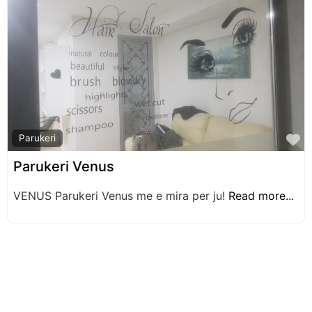
F
Parukeri
Parukeri Venus
VENUS Parukeri Venus me e mira per ju!
Read more...