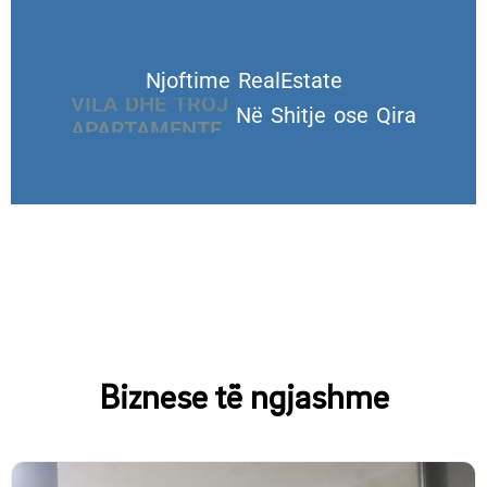
Njoftime RealEstate
VILA DHE TROJE
Në Shitje ose Qira
Biznese të ngjashme