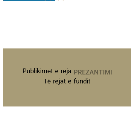
Publikimet e reja
PREZANTIME
Të rejat e fundit