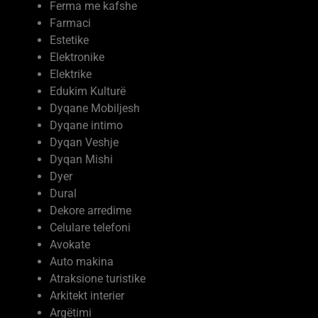
Farmaci
Estetike
Elektronike
Elektrike
Edukim Kulturë
Dyqane Mobiljesh
Dyqane intimo
Dyqan Veshje
Dyqan Mishi
Dyer
Dural
Dekore arredime
Celulare telefoni
Avokate
Auto makina
Atraksione turistike
Arkitekt interier
Argëtimi