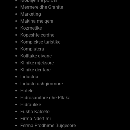
Mermere dhe Granite
Marketing
Makina me qera
Kozmetike
Kopeshte cerdhe
Komplekse turistike
Kompjutera
Kolltuke divane
Klinike mjeksore
Klinike dentare
Industria
Industri ushqimmore
Hotele
Hidrosanitare dhe Pllaka
Hidraulike
Fusha Kalceto
Firma Ndertimi
Ferma Prodhime Bujqesore
Ferma me kafshe