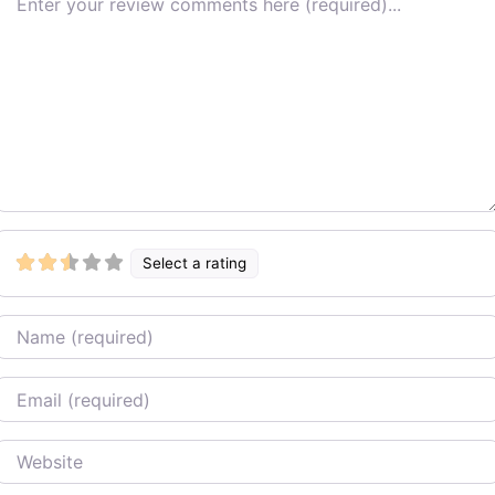
Select a rating
Name
Email
Website