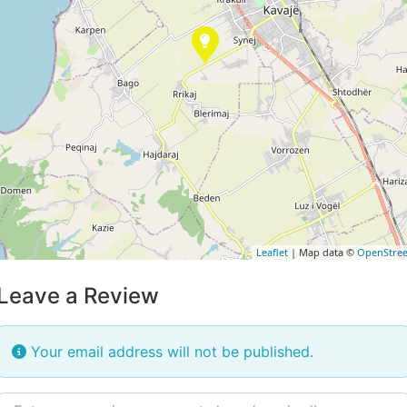
Leaflet
| Map data ©
OpenStre
Leave a Review
Your email address will not be published.
Review text