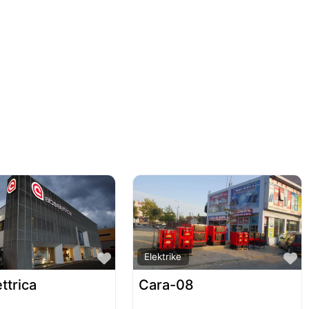
Favorite
F
Elektrike
ttrica
Cara-08