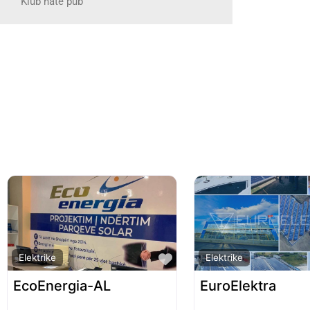
Klub nate pub
Favorite
Elektrike
Elektrike
EcoEnergia-AL
EuroElektra