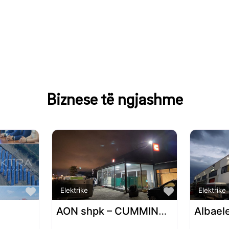
Biznese të ngjashme
Favorite
Favorite
Elektrike
Elektrike
AON shpk – CUMMINS Power Generatio
Albaele