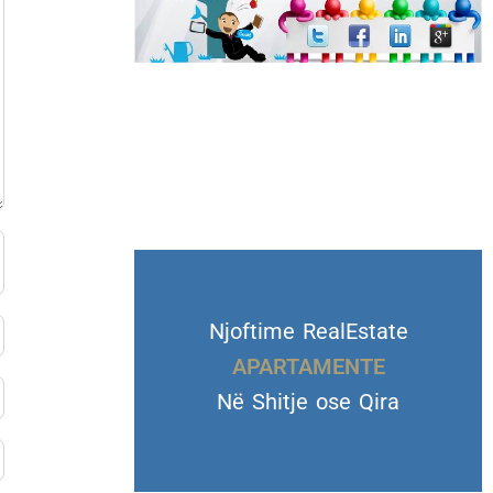
Njoftime RealEstate
VILA DHE TROJE
Në Shitje ose Qira