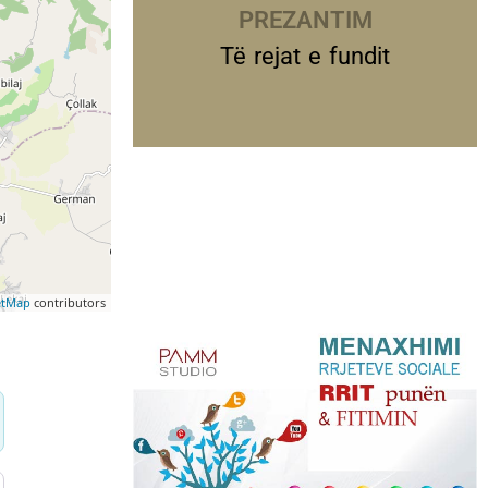
PREZANTIME
Të rejat e fundit
etMap
contributors