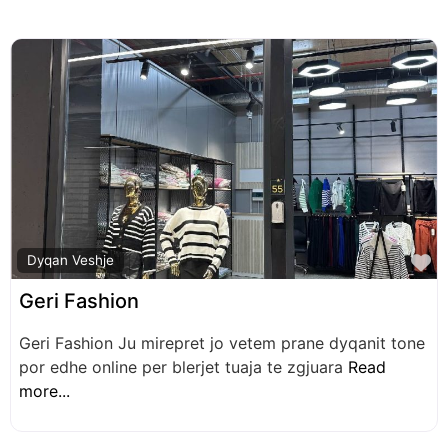
F
Dyqan Veshje
Geri Fashion
Geri Fashion Ju mirepret jo vetem prane dyqanit tone
por edhe online per blerjet tuaja te zgjuara
Read
more...