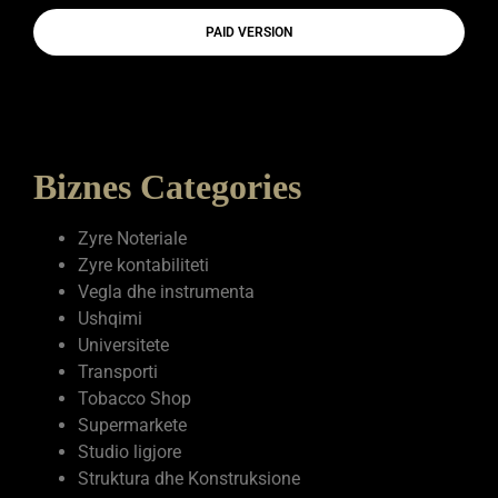
PAID VERSION
Biznes Categories
Zyre Noteriale
Zyre kontabiliteti
Vegla dhe instrumenta
Ushqimi
Universitete
Transporti
Tobacco Shop
Supermarkete
Studio ligjore
Struktura dhe Konstruksione