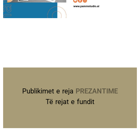
Publikimet e reja
PREZANTIME
Të rejat e fundit