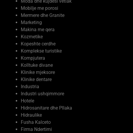
Mobilje me porosi
Mermere dhe Granite
Marketing
Makina me qera
Kozmetike
Kopeshte cerdhe
Komplekse turistike
Kompjutera
Kolltuke divane
Klinike mjeksore
Klinike dentare
Industria
Industri ushqimmore
Hotele
Hidrosanitare dhe Pllaka
Hidraulike
Fusha Kalceto
Firma Ndertimi
Ferma Prodhime Bujqesore