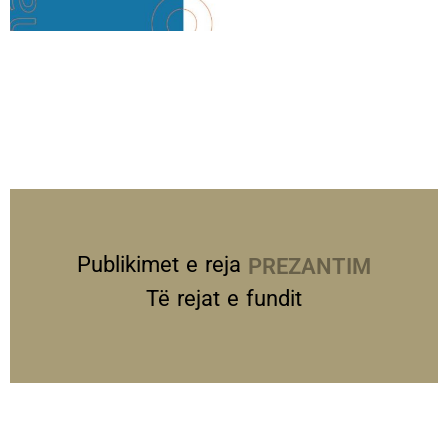
Publikimet e reja
PREZANTIME
Të rejat e fundit