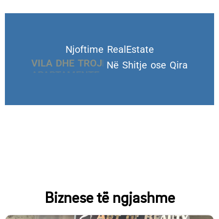
Njoftime RealEstate
VILA DHE TROJE
Në Shitje ose Qira
Biznese të ngjashme