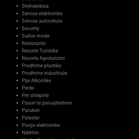
Servise elektronike
Servise autovetura
Security
Sallon mode
Restorante
Resorte Turistike
Resorte Agroturizmi
Prodhime plastike
Prodhime industriale
Pije Alkoolike
Perde
Për shtëpinë
Pasuri te paluajteshme
Parukeri
Palester
Paisje elektronike
Ndërtim
Moda dhe kujdesi vetiak