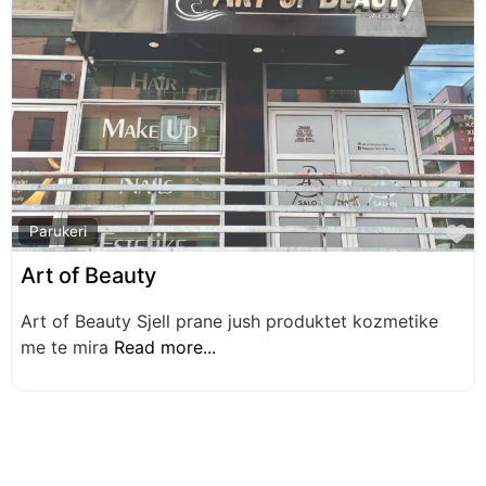
F
Parukeri
Art of Beauty
Art of Beauty Sjell prane jush produktet kozmetike
me te mira
Read more...