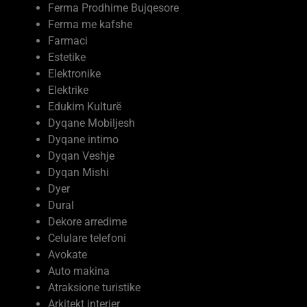
Ferma me kafshe
Farmaci
Estetike
Elektronike
Elektrike
Edukim Kulturë
Dyqane Mobiljesh
Dyqane intimo
Dyqan Veshje
Dyqan Mishi
Dyer
Dural
Dekore arredime
Celulare telefoni
Avokate
Auto makina
Atraksione turistike
Arkitekt interier
Argëtimi