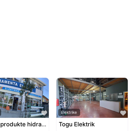
Favorite
F
Elektrike
El Hajz produkte hidraulike
Togu Elektrik