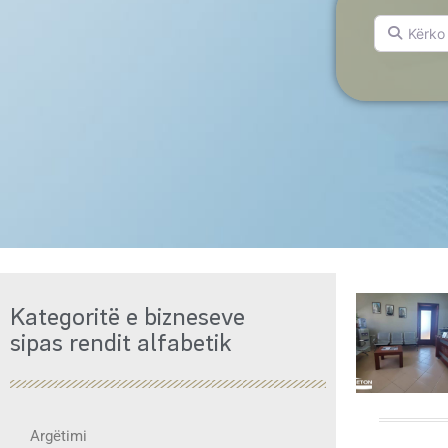
Kërko për.
Kategoritë e bizneseve
sipas rendit alfabetik
Argëtimi