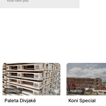
Klub nate pub
Favorite
Industria
Ndërtim
Paleta Divjakë
Koni Special