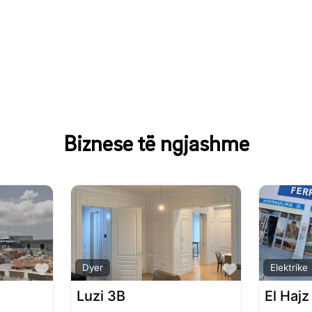
Biznese të ngjashme
Favorite
Favorite
Dyer
Elektrike
Luzi 3B