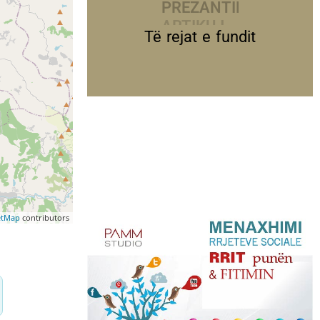
PREZANTIME
Të rejat e fundit
etMap
contributors