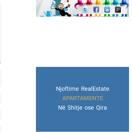
Njoftime RealEstate
VILA DHE TROJE
Në Shitje ose Qira