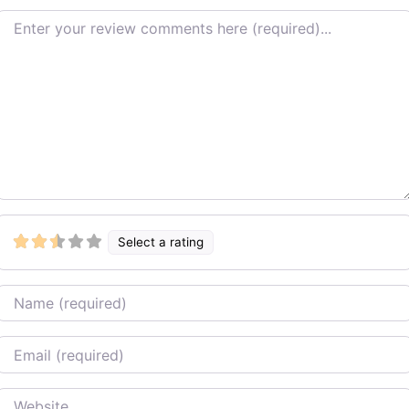
Review text
Select a rating
Name
Email
Website