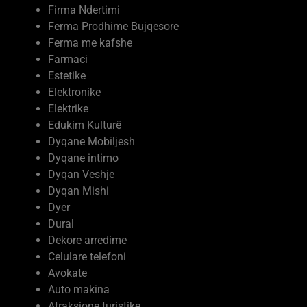
Ferma Prodhime Bujqesore
Ferma me kafshe
Farmaci
Estetike
Elektronike
Elektrike
Edukim Kulturë
Dyqane Mobiljesh
Dyqane intimo
Dyqan Veshje
Dyqan Mishi
Dyer
Dural
Dekore arredime
Celulare telefoni
Avokate
Auto makina
Atraksione turistike
Arkitekt interier