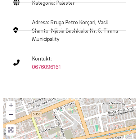
Kategoria: Palester
Adresa:
Rruga Petro Korçari, Vasil
Shanto, Njësia Bashkiake Nr. 5, Tirana
Municipality
Kontakt:
0676096161
+
−