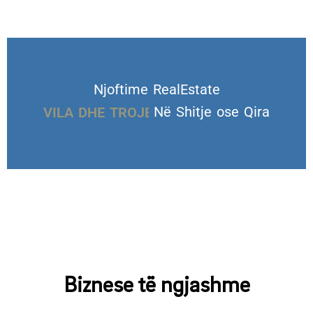
Njoftime RealEstate
VILA DHE TROJE
Në Shitje ose Qira
Biznese të ngjashme