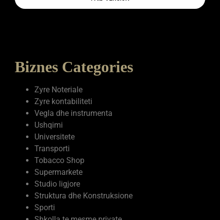
Biznes Categories
Zyre Noteriale
Zyre kontabiliteti
Vegla dhe instrumenta
Ushqimi
Universitete
Transporti
Tobacco Shop
Supermarkete
Studio ligjore
Struktura dhe Konstruksione
Sporti
Shkolla te mesme private
Shërbime