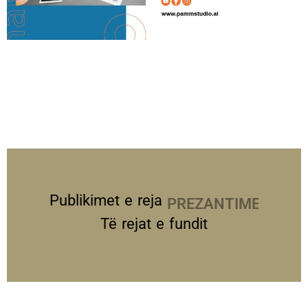
Publikimet e reja
PREZANTIME
Të rejat e fundit