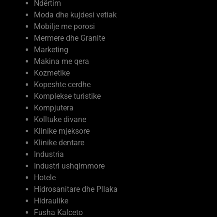
Moda dhe kujdesi vetiak
Mobilje me porosi
Mermere dhe Granite
Marketing
Makina me qera
Kozmetike
Kopeshte cerdhe
Komplekse turistike
Kompjutera
Kolltuke divane
Klinike mjeksore
Klinike dentare
Industria
Industri ushqimmore
Hotele
Hidrosanitare dhe Pllaka
Hidraulike
Fusha Kalceto
Firma Ndertimi