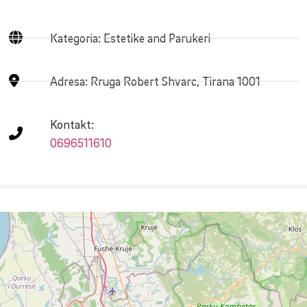
Kategoria: Estetike and Parukeri
Adresa:
Rruga Robert Shvarc, Tirana 1001
Kontakt:
0696511610