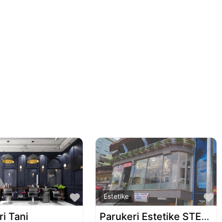
Favorite
F
Estetike
i Tani
Parukeri Estetike STELA