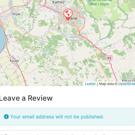
Leaflet
| Map data ©
OpenStre
Leave a Review
Your email address will not be published.
Review text