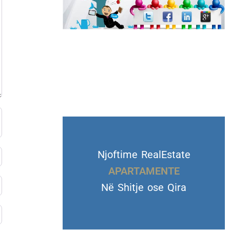
Njoftime RealEstate
VILA DHE TROJE
APARTAMENTE
Në Shitje ose Qira