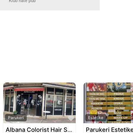
Klub nate pub
Favorite
Parukeri
Estetike
Albana Colorist Hair Salon