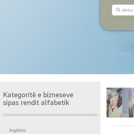
Kërko për.
Kategoritë e bizneseve
sipas rendit alfabetik
Argëtimi