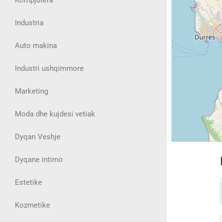
Industria
Auto makina
Industri ushqimmore
Marketing
Moda dhe kujdesi vetiak
Dyqan Veshje
Dyqane intimo
Estetike
Kozmetike