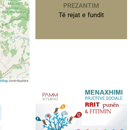
PREZANTIME
Të rejat e fundit
etMap
contributors