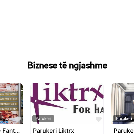
Biznese të ngjashme
Favorite
Favorite
Parukeri
Parukeri
Parukeri Estetike Fantastik
Parukeri Liktrx
Paruker