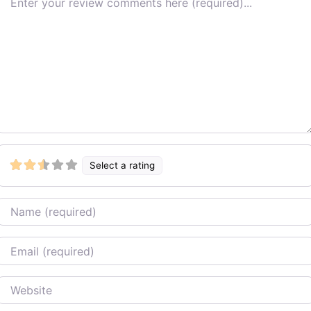
Select a rating
Name
Email
Website