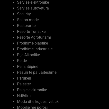
Servise autovetura
Security
Sallon mode
Restorante
Resorte Turistike
Resorte Agroturizmi
Prodhime plastike
Prodhime industriale
Pije Alkoolike
Perde
Për shtëpinë
Pasuri te paluajteshme
Parukeri
Palester
Paisje elektronike
Ndërtim
Moda dhe kujdesi vetiak
Mobilje me porosi
Mermere dhe Granite