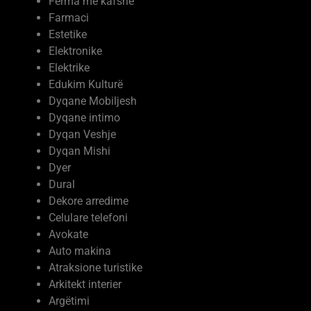
Farmaci
Estetike
Elektronike
Elektrike
Edukim Kulturë
Dyqane Mobiljesh
Dyqane intimo
Dyqan Veshje
Dyqan Mishi
Dyer
Dural
Dekore arredime
Celulare telefoni
Avokate
Auto makina
Atraksione turistike
Arkitekt interier
Argëtimi