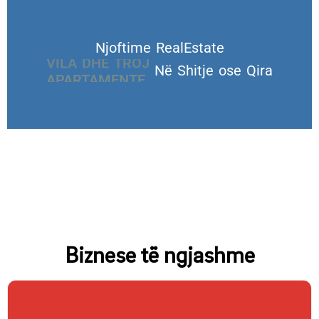
Njoftime RealEstate
VILA DHE TROJE
Në Shitje ose Qira
Biznese të ngjashme