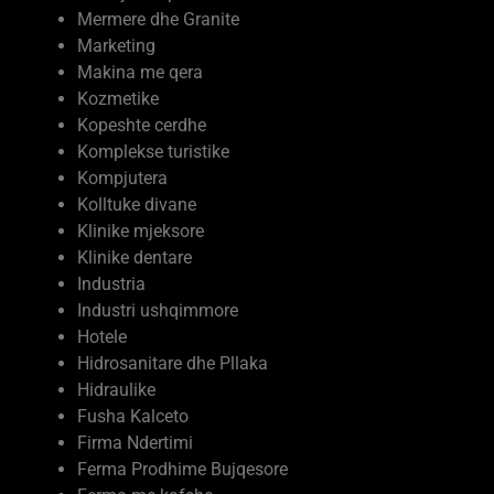
Marketing
Makina me qera
Kozmetike
Kopeshte cerdhe
Komplekse turistike
Kompjutera
Kolltuke divane
Klinike mjeksore
Klinike dentare
Industria
Industri ushqimmore
Hotele
Hidrosanitare dhe Pllaka
Hidraulike
Fusha Kalceto
Firma Ndertimi
Ferma Prodhime Bujqesore
Ferma me kafshe