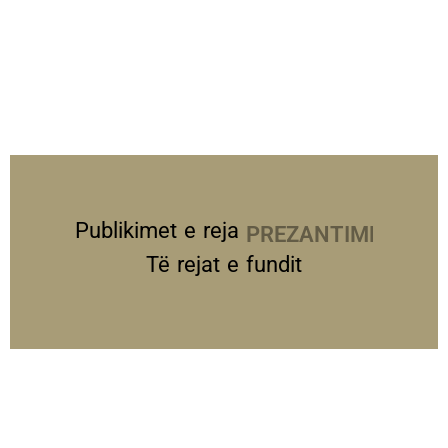
Publikimet e reja
PREZANTIME
Të rejat e fundit