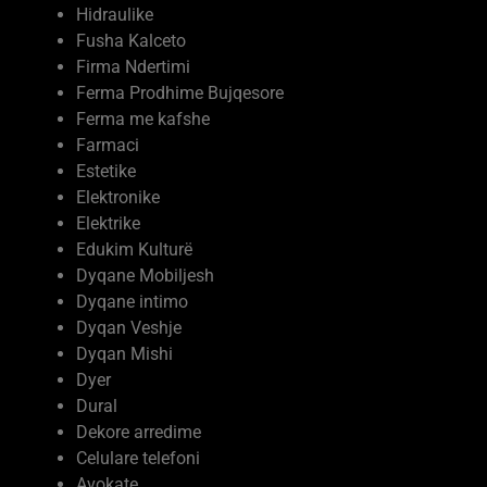
Hidraulike
Fusha Kalceto
Firma Ndertimi
Ferma Prodhime Bujqesore
Ferma me kafshe
Farmaci
Estetike
Elektronike
Elektrike
Edukim Kulturë
Dyqane Mobiljesh
Dyqane intimo
Dyqan Veshje
Dyqan Mishi
Dyer
Dural
Dekore arredime
Celulare telefoni
Avokate