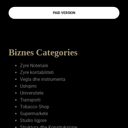
PAID VERSION
Biznes Categories
Zyre Noteriale
Zyre kontabiliteti
Vegla dhe instrumenta
Ushqimi
Universitete
Transporti
Tobacco Shop
Supermarkete
Studio ligjore
Struktura dhe Konstruksione