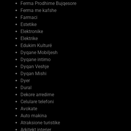
Ferma me kafshe
Farmaci
Estetike
Elektronike
Elektrike
Edukim Kulturë
Dyqane Mobiljesh
Dyqane intimo
Dyqan Veshje
Dyqan Mishi
Dyer
Dural
Dekore arredime
Celulare telefoni
Avokate
Auto makina
Atraksione turistike
Arkitekt interier
Argëtimi