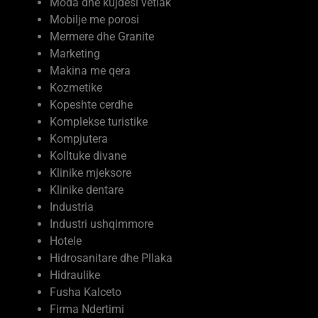
Mobilje me porosi
Mermere dhe Granite
Marketing
Makina me qera
Kozmetike
Kopeshte cerdhe
Komplekse turistike
Kompjutera
Kolltuke divane
Klinike mjeksore
Klinike dentare
Industria
Industri ushqimmore
Hotele
Hidrosanitare dhe Pllaka
Hidraulike
Fusha Kalceto
Firma Ndertimi
Ferma Prodhime Bujqesore