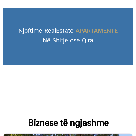
Njoftime RealEstate
VILA DHE TROJE
Në Shitje ose Qira
Biznese të ngjashme