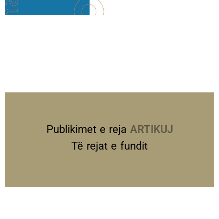
Publikimet e reja
PREZANTIME
Të rejat e fundit