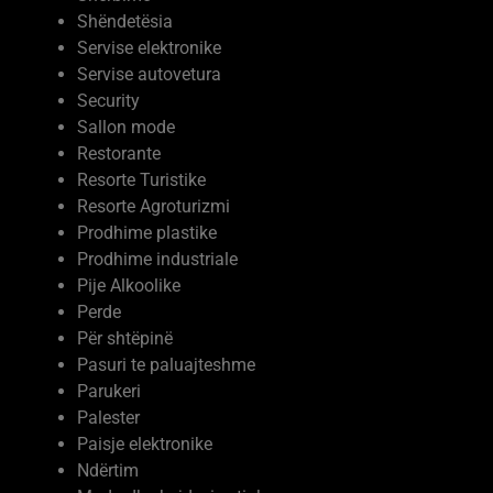
Servise elektronike
Servise autovetura
Security
Sallon mode
Restorante
Resorte Turistike
Resorte Agroturizmi
Prodhime plastike
Prodhime industriale
Pije Alkoolike
Perde
Për shtëpinë
Pasuri te paluajteshme
Parukeri
Palester
Paisje elektronike
Ndërtim
Moda dhe kujdesi vetiak