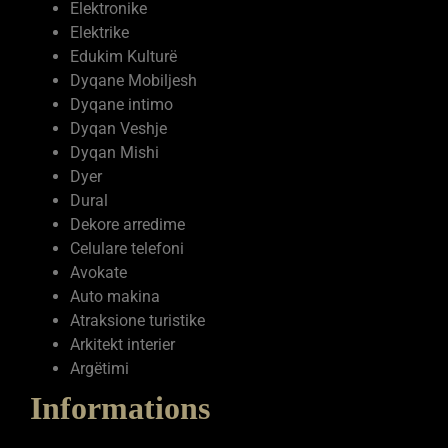
Elektronike
Elektrike
Edukim Kulturë
Dyqane Mobiljesh
Dyqane intimo
Dyqan Veshje
Dyqan Mishi
Dyer
Dural
Dekore arredime
Celulare telefoni
Avokate
Auto makina
Atraksione turistike
Arkitekt interier
Argëtimi
Informations