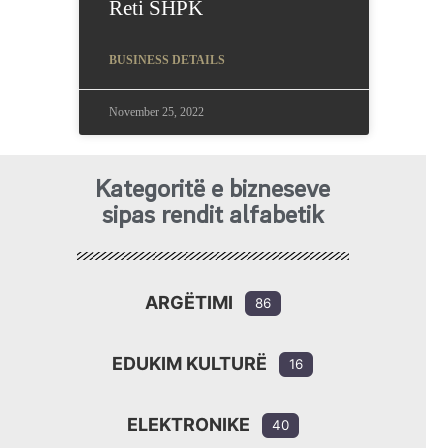
Reti SHPK
BUSINESS DETAILS
November 25, 2022
Kategoritë e bizneseve
sipas rendit alfabetik
ARGËTIMI
86
EDUKIM KULTURË
16
ELEKTRONIKE
40