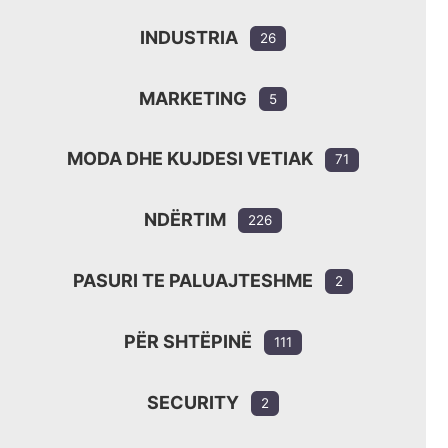
INDUSTRIA
26
MARKETING
5
MODA DHE KUJDESI VETIAK
71
NDËRTIM
226
PASURI TE PALUAJTESHME
2
PËR SHTËPINË
111
SECURITY
2