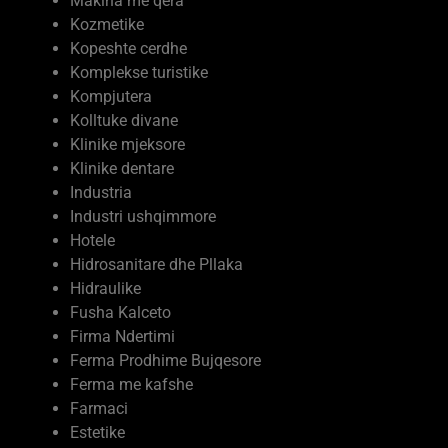
Makina me qera
Kozmetike
Kopeshte cerdhe
Komplekse turistike
Kompjutera
Kolltuke divane
Klinike mjeksore
Klinike dentare
Industria
Industri ushqimmore
Hotele
Hidrosanitare dhe Pllaka
Hidraulike
Fusha Kalceto
Firma Ndertimi
Ferma Prodhime Bujqesore
Ferma me kafshe
Farmaci
Estetike