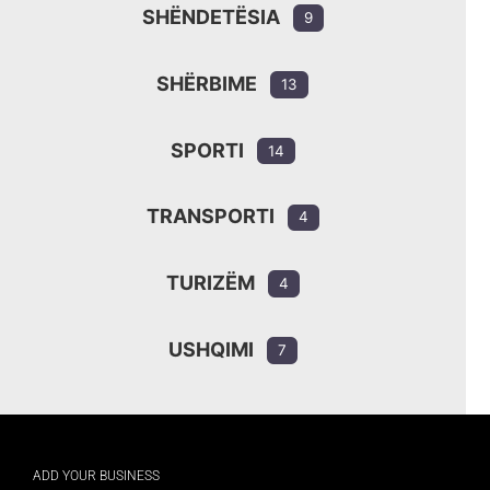
SHËNDETËSIA
9
SHËRBIME
13
SPORTI
14
TRANSPORTI
4
TURIZËM
4
USHQIMI
7
ADD YOUR BUSINESS