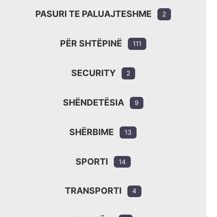
PASURI TE PALUAJTESHME
2
PËR SHTËPINË
111
SECURITY
2
SHËNDETËSIA
9
SHËRBIME
13
SPORTI
14
TRANSPORTI
4