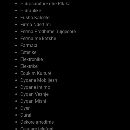
Hidrosanitare dhe Pllaka
Hidraulike
Fusha Kalceto
Firma Ndertimi
Ferma Prodhime Bujqesore
Ferma me kafshe
Farmaci
Estetike
Elektronike
Elektrike
Edukim Kulturë
Dyqane Mobiljesh
Dyqane intimo
Dyqan Veshje
Dyqan Mishi
Dyer
Dural
Dekore arredime
Celulare telefoni