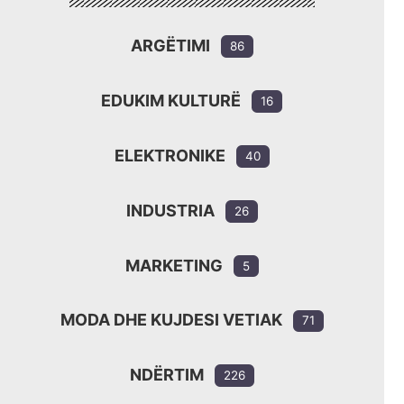
ARGËTIMI
86
EDUKIM KULTURË
16
ELEKTRONIKE
40
INDUSTRIA
26
MARKETING
5
MODA DHE KUJDESI VETIAK
71
NDËRTIM
226