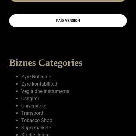
PAID VERSION
Biznes Categories
Zyre Noteriale
Zyre kontabiliteti
Vegla dhe instrumenta
Ushqimi
Universitete
Transporti
Tobacco Shop
Supermarkete
Studio ligjore