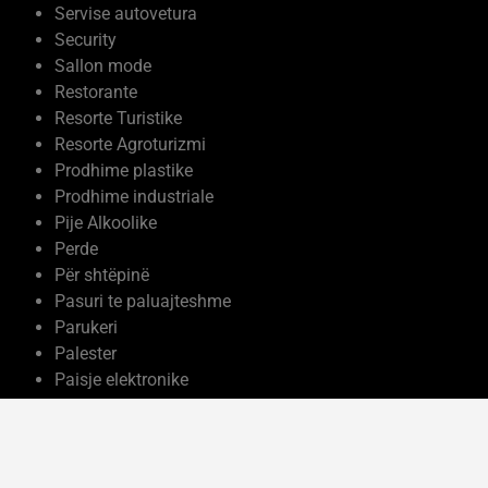
Servise autovetura
Security
Sallon mode
Restorante
Resorte Turistike
Resorte Agroturizmi
Prodhime plastike
Prodhime industriale
Pije Alkoolike
Perde
Për shtëpinë
Pasuri te paluajteshme
Parukeri
Palester
Paisje elektronike
Ndërtim
Moda dhe kujdesi vetiak
Mobilje me porosi
Mermere dhe Granite