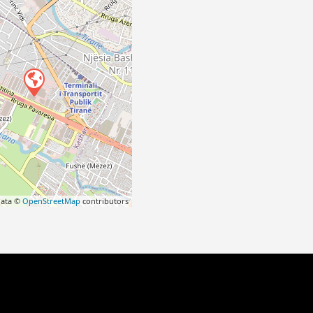
data ©
OpenStreetMap
contributors