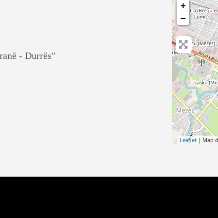
+
−
ranë - Durrës"
Leaflet
| Map 